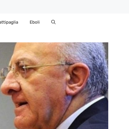
attipaglia
Eboli