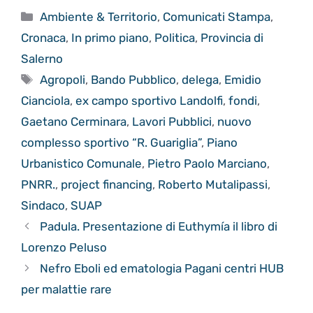
Categorie
Ambiente & Territorio
,
Comunicati Stampa
,
Cronaca
,
In primo piano
,
Politica
,
Provincia di
Salerno
Tag
Agropoli
,
Bando Pubblico
,
delega
,
Emidio
Cianciola
,
ex campo sportivo Landolfi
,
fondi
,
Gaetano Cerminara
,
Lavori Pubblici
,
nuovo
complesso sportivo “R. Guariglia”
,
Piano
Urbanistico Comunale
,
Pietro Paolo Marciano
,
PNRR.
,
project financing
,
Roberto Mutalipassi
,
Sindaco
,
SUAP
Padula. Presentazione di Euthymía il libro di
Lorenzo Peluso
Nefro Eboli ed ematologia Pagani centri HUB
per malattie rare