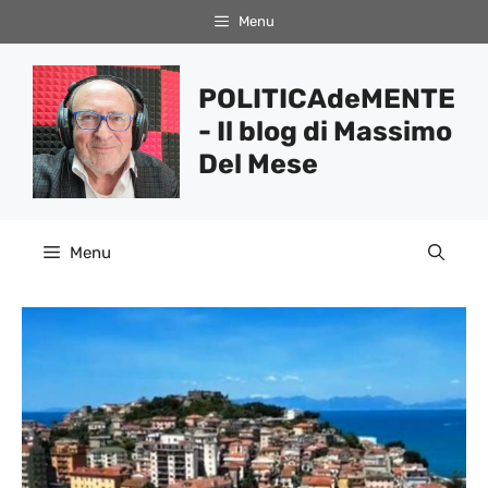
Vai
Menu
al
contenuto
POLITICAdeMENTE
- Il blog di Massimo
Del Mese
Menu