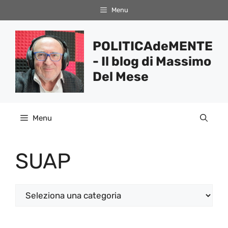
Vai
Menu
al
contenuto
POLITICAdeMENTE
- Il blog di Massimo
Del Mese
Menu
SUAP
Categorie