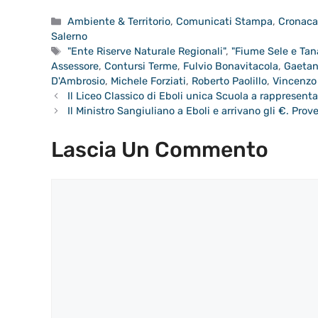
Categorie
Ambiente & Territorio
,
Comunicati Stampa
,
Cronac
Salerno
Tag
"Ente Riserve Naturale Regionali"
,
"Fiume Sele e Tan
Assessore
,
Contursi Terme
,
Fulvio Bonavitacola
,
Gaetan
D'Ambrosio
,
Michele Forziati
,
Roberto Paolillo
,
Vincenzo
Il Liceo Classico di Eboli unica Scuola a rappresenta
Il Ministro Sangiuliano a Eboli e arrivano gli €. Pro
Lascia Un Commento
Commento