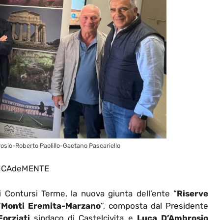
sio-Roberto Paolillo-Gaetano Pascariello
ICAdeMENTE
 Contursi Terme, la nuova giunta dell’ente “
Riserve
“
Monti Eremita-Marzano
”, composta dal Presidente
orziati
sindaco di Castelcivita e
Luca D’Ambrosio