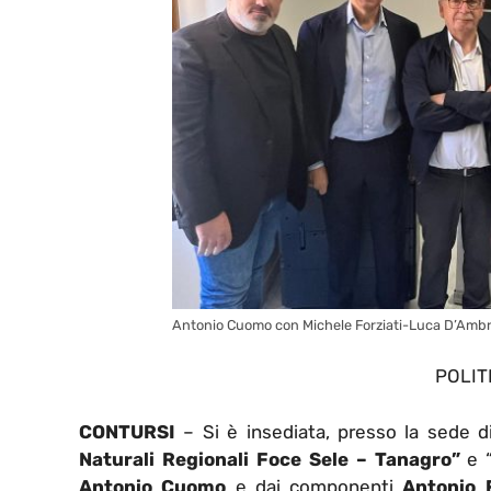
Antonio Cuomo con Michele Forziati-Luca D’Ambro
POLIT
CONTURSI
– Si è insediata, presso la sede di
Naturali Regionali Foce Sele – Tanagro”
e 
Antonio Cuomo
e dai componenti
Antonio F