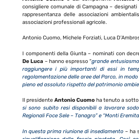
consigliere comunale di Campagna – designati 
rappresentanza delle associazioni ambiental
associazioni professionali agricole.
Antonio Cuomo, Michele Forziati, Luca D’Ambrosi
I componenti della Giunta – nominati con dec
De Luca
– hanno espresso “
grande entusiasmo e 
raggiungere i più importanti di essi in tempi
regolamentazione delle aree del Parco, in modo 
pieno ed assoluto rispetto del patrimonio ambie
Il presidente
Antonio Cuomo
ha tenuto a sottol
si sono subito resi disponibili a lavorare sodo
Regionali Foce Sele – Tanagro” e “Monti Eremi
In questa prima riunione di insediamento
– ha 
riqualificazione della fascia pinetata. Così 