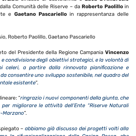
dalla Comunità delle Riserve – da
Roberto
Paolillo
in
iste e
Gaetano
Pascariello
in rappresentanza delle
o, Roberto Paolillo, Gaetano Pascariello
reto del Presidente della Regione Campania
Vincenzo
condivisione degli obiettivi strategici, e la volontà di
 celeri, a partire dalla rinnovata pianificazione e
da consentire uno sviluppo sostenibile, nel quadro del
ntale esistente
”.
ineare: “
ringrazio i nuovi componenti della giunta, che
 per migliorare le attività dell’Ente “Riserve Naturali
ta-Marzano
”.
spiegato –
abbiamo già discusso dei progetti volti alla
come la rifunzionalizzazione della Casina Rossa, che