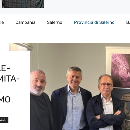
le
Campania
Salerno
Provincia di Salerno
B
LE-
MITA-
A
OMO
ACA