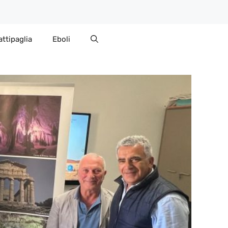
attipaglia
Eboli