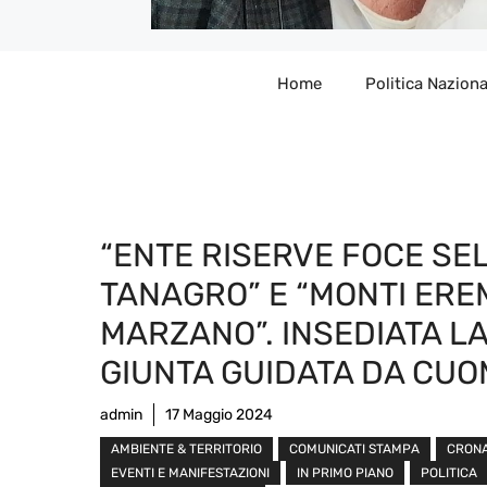
Home
Politica Naziona
“ENTE RISERVE FOCE SE
TANAGRO” E “MONTI ERE
MARZANO”. INSEDIATA L
GIUNTA GUIDATA DA CU
admin
17 Maggio 2024
AMBIENTE & TERRITORIO
COMUNICATI STAMPA
CRON
EVENTI E MANIFESTAZIONI
IN PRIMO PIANO
POLITICA