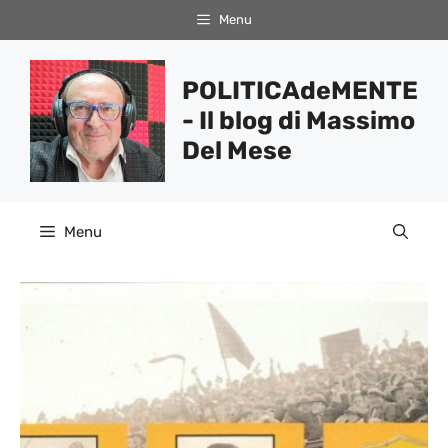
Vai
Menu
al
contenuto
POLITICAdeMENTE
- Il blog di Massimo
Del Mese
Menu