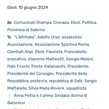
Eboli, 10 giugno 2024
Categorie
Comunicati Stampa
,
Cronaca
,
Eboli
,
Politica
,
Provincia di Salerno
Tag
“L’Altritalia”
,
Adolfo Urso
,
assassinio
,
Associazione
,
Associazione Sportiva Roma
,
Comitati Anpi
,
Eboli
,
Fascista
,
Francobollo
evocativo
,
Giacomo Matteotti
,
Giorgia Meloni
,
Italo Foschi
,
Poste Italianaschi
,
Presidente
,
Presidente del Consiglio
,
Presidente della
Repubblica
,
protesta
,
repubblica di Salò
,
Sergio
Mattarella
,
Silvia Maria Rovere
,
squadrista
Anna Petta è il primo Sindaco donna di
Baronissi