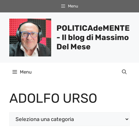
Vai
Menu
al
contenuto
POLITICAdeMENTE
- Il blog di Massimo
Del Mese
Menu
ADOLFO URSO
Categorie