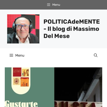
Vai
Menu
al
contenuto
POLITICAdeMENTE
- Il blog di Massimo
Del Mese
Menu