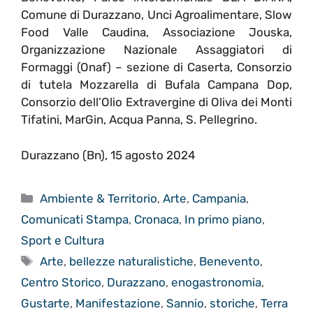
Comune di Durazzano, Unci Agroalimentare, Slow
Food Valle Caudina, Associazione Jouska,
Organizzazione Nazionale Assaggiatori di
Formaggi (Onaf) – sezione di Caserta, Consorzio
di tutela Mozzarella di Bufala Campana Dop,
Consorzio dell’Olio Extravergine di Oliva dei Monti
Tifatini, MarGin, Acqua Panna, S. Pellegrino.
Durazzano (Bn), 15 agosto 2024
Categorie
Ambiente & Territorio
,
Arte
,
Campania
,
Comunicati Stampa
,
Cronaca
,
In primo piano
,
Sport e Cultura
Tag
Arte
,
bellezze naturalistiche
,
Benevento
,
Centro Storico
,
Durazzano
,
enogastronomia
,
Gustarte
,
Manifestazione
,
Sannio
,
storiche
,
Terra