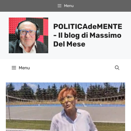
Vai
Menu
al
contenuto
POLITICAdeMENTE
- Il blog di Massimo
Del Mese
Menu