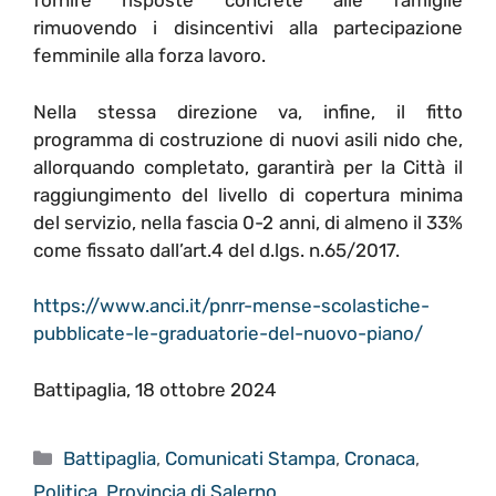
fornire risposte concrete alle famiglie
rimuovendo i disincentivi alla partecipazione
femminile alla forza lavoro.
Nella stessa direzione va, infine, il fitto
programma di costruzione di nuovi asili nido che,
allorquando completato, garantirà per la Città il
raggiungimento del livello di copertura minima
del servizio, nella fascia 0-2 anni, di almeno il 33%
come fissato dall’art.4 del d.lgs. n.65/2017.
https://www.anci.it/pnrr-mense-scolastiche-
pubblicate-le-graduatorie-del-nuovo-piano/
Battipaglia, 18 ottobre 2024
Categorie
Battipaglia
,
Comunicati Stampa
,
Cronaca
,
Politica
,
Provincia di Salerno