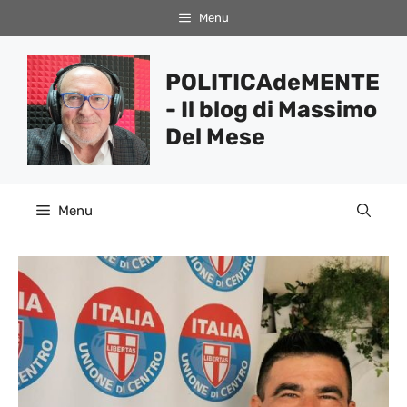
Vai
Menu
al
contenuto
POLITICAdeMENTE
- Il blog di Massimo
Del Mese
Menu