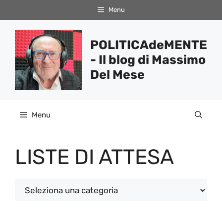
Vai
Menu
al
contenuto
POLITICAdeMENTE
- Il blog di Massimo
Del Mese
Menu
LISTE DI ATTESA
Categorie