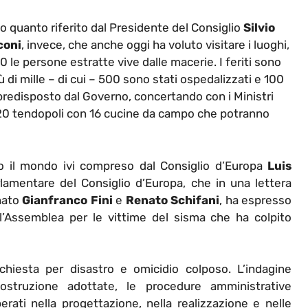
 quanto riferito dal Presidente del Consiglio
Silvio
coni
, invece, che anche oggi ha voluto visitare i luoghi,
0 le persone estratte vive dalle macerie. I feriti sono
 di mille – di cui – 500 sono stati ospedalizzati e 100
o predisposto dal Governo, concertando con i Ministri
 20 tendopoli con 16 cucine da campo che potranno
o il mondo ivi compreso dal Consiglio d’Europa
Luis
lamentare del Consiglio d’Europa, che in una lettera
enato
Gianfranco Fini
e
Renato Schifani
, ha espresso
ll’Assemblea per le vittime del sisma che ha colpito
nchiesta per disastro e omicidio colposo. L’indagine
ostruzione adottate, le procedure amministrative
erati nella progettazione, nella realizzazione e nelle