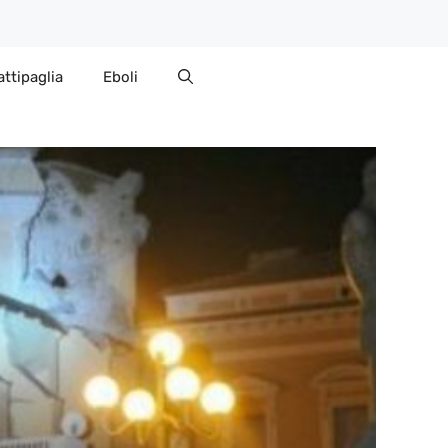
attipaglia
Eboli