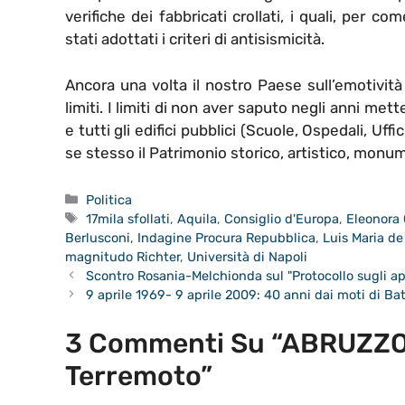
verifiche dei fabbricati crollati, i quali, per 
stati adottati i criteri di antisismicità.
Ancora una volta il nostro Paese sull’emotività
limiti. I limiti di non aver saputo negli anni met
e tutti gli edifici pubblici (Scuole, Ospedali, Uffi
se stesso il Patrimonio storico, artistico, monu
Categorie
Politica
Tag
17mila sfollati
,
Aquila
,
Consiglio d'Europa
,
Eleonora 
Berlusconi
,
Indagine Procura Repubblica
,
Luis Maria de
magnitudo Richter
,
Università di Napoli
Scontro Rosania-Melchionda sul "Protocollo sugli ap
9 aprile 1969- 9 aprile 2009: 40 anni dai moti di Bat
3 Commenti Su “ABRUZZO 
Terremoto”