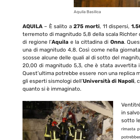
Aquila Basilica
AQUILA
– È salito a
275 morti
, 11 dispersi,
1.5
terremoto di magnitudo 5,8 della scala Richter ch
di regione l’
Aquila
e la cittadina di
Onna
. Ques
una di magnitudo 4,8. Così come nella giornata 
scosse alcune delle quali al di sotto del magnitu
20,00 di magnitudo 5,3, che è stata avvertita i
Quest’ultima potrebbe essere non una replica ma
gli esperti sismologi dell’
Università di Napoli
, 
quanto si è immaginato.
Ventitré
in salv
sotto l
rimasta p
potrebber