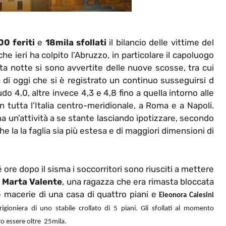
00 feriti
e
18mila sfollati
il bilancio delle vittime del
e ieri ha colpito l’Abruzzo, in particolare il capoluogo
ta notte si sono avvertite delle nuove scosse, tra cui
di oggi che si è registrato un continuo susseguirsi d
do 4,0, altre invece 4,3 e 4,8 fino a quella intorno alle
n tutta l’Italia centro-meridionale, a Roma e a Napoli.
 un’attività a se stante lasciando ipotizzare, secondo
che la la faglia sia più estesa e di maggiori dimensioni di
 ore dopo il sisma i soccorritori sono riusciti a mettere
o
Marta Valente
, una ragazza che era rimasta bloccata
e macerie di una casa di quattro piani e
Eleonora Calesini
rigioniera di uno stabile crollato di 5 piani.
Gli sfollati al momento
o essere oltre 25mila.