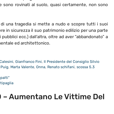
come sono rovinati al suolo, quasi certamente, non sono
 di una tragedia si mette a nudo e scopre tutti i suoi
tere in sicurezza il suo patrimonio edilizio per una parte
ci pubblici ecc.) dall’altra, oltre ad aver “abbandonato” a
mentale ed architettonico.
Calesini
,
Gianfranco Fini
,
Il Presidente del Consiglio Silvio
 Puig
,
Marta Valente
,
Onna
,
Renato schifani
,
scossa 5.3
palti"
tipaglia
– Aumentano Le Vittime Del