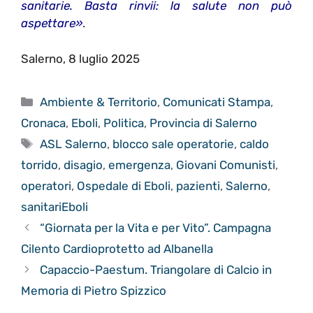
sanitarie. Basta rinvii: la salute non può
aspettare»
.
Salerno, 8 luglio 2025
Categorie
Ambiente & Territorio
,
Comunicati Stampa
,
Cronaca
,
Eboli
,
Politica
,
Provincia di Salerno
Tag
ASL Salerno
,
blocco sale operatorie
,
caldo
torrido
,
disagio
,
emergenza
,
Giovani Comunisti
,
operatori
,
Ospedale di Eboli
,
pazienti
,
Salerno
,
sanitariEboli
“Giornata per la Vita e per Vito”. Campagna
Cilento Cardioprotetto ad Albanella
Capaccio-Paestum. Triangolare di Calcio in
Memoria di Pietro Spizzico