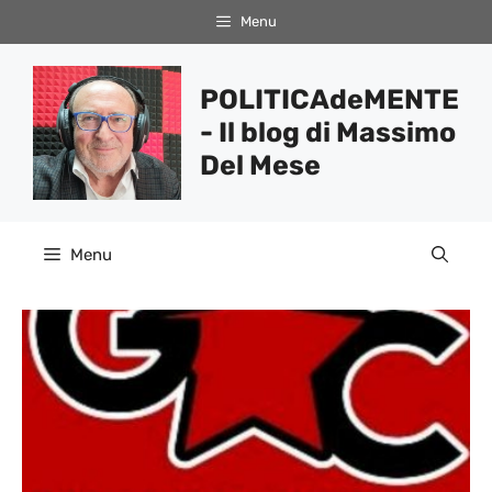
Vai
Menu
al
contenuto
POLITICAdeMENTE
- Il blog di Massimo
Del Mese
Menu