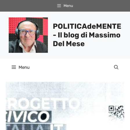
Vai
Menu
al
contenuto
POLITICAdeMENTE
- Il blog di Massimo
Del Mese
Menu