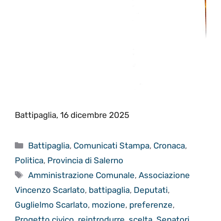
Battipaglia, 16 dicembre 2025
Categorie
Battipaglia
,
Comunicati Stampa
,
Cronaca
,
Politica
,
Provincia di Salerno
Tag
Amministrazione Comunale
,
Associazione
Vincenzo Scarlato
,
battipaglia
,
Deputati
,
Guglielmo Scarlato
,
mozione
,
preferenze
,
Progetto civico
,
reintrodurre
,
scelta
,
Senatori