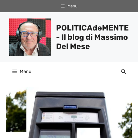
Vai
Menu
al
contenuto
POLITICAdeMENTE
- Il blog di Massimo
Del Mese
Menu