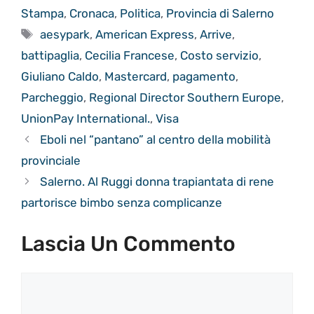
Stampa
,
Cronaca
,
Politica
,
Provincia di Salerno
Tag
aesypark
,
American Express
,
Arrive
,
battipaglia
,
Cecilia Francese
,
Costo servizio
,
Giuliano Caldo
,
Mastercard
,
pagamento
,
Parcheggio
,
Regional Director Southern Europe
,
UnionPay International.
,
Visa
Eboli nel “pantano” al centro della mobilità
provinciale
Salerno. Al Ruggi donna trapiantata di rene
partorisce bimbo senza complicanze
Lascia Un Commento
Commento