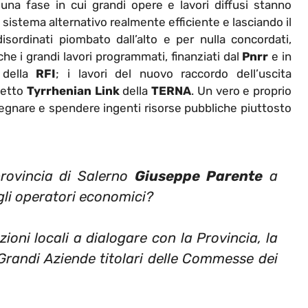
una fase in cui grandi opere e lavori diffusi stanno
 sistema alternativo realmente efficiente e lasciando il
sordinati piombato dall’alto e per nulla concordati,
nche i grandi lavori programmati, finanziati dal
Pnrr
e in
à della
RFI
; i lavori del nuovo raccordo dell’uscita
ogetto
Tyrrhenian Link
della
TERNA
. Un vero e proprio
nare e spendere ingenti risorse pubbliche piuttosto
provincia di Salerno
Giuseppe Parente
a
egli operatori economici?
ioni locali a dialogare con la Provincia, la
 Grandi Aziende titolari delle Commesse dei