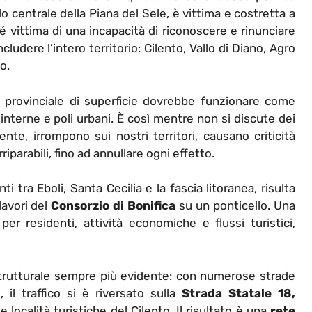
o centrale della Piana del Sele, è vittima e costretta a
é vittima di una incapacità di riconoscere e rinunciare
udere l’intero territorio: Cilento, Vallo di Diano, Agro
o.
 provinciale di superficie dovrebbe funzionare come
interne e poli urbani. È così mentre non si discute dei
te, irrompono sui nostri territori, causano criticità
parabili, fino ad annullare ogni effetto.
i tra Eboli, Santa Cecilia e la fascia litoranea, risulta
lavori del
Consorzio di Bonifica
su un ponticello. Una
r residenti, attività economiche e flussi turistici,
trutturale sempre più evidente: con numerose strade
 il traffico si è riversato sulla
Strada Statale 18,
e località turistiche del Cilento.
Il risultato è una
rete