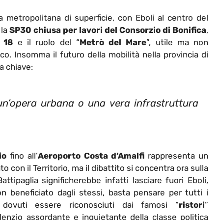
metropolitana di superficie, con Eboli al centro del
 la
SP30
chiusa per lavori del Consorzio di Bonifica
,
 18
e il ruolo del “
Metrò del Mare
”, utile ma non
ico. Insomma il
futuro della mobilità nella provincia di
a chiave:
 un’opera urbana o una vera infrastruttura
io
fino all’
Aeroporto Costa d’Amalfi
rappresenta un
on il Territorio, ma il dibattito si concentra ora sulla
ipaglia significherebbe infatti lasciare fuori Eboli,
n beneficiato dagli stessi, basta pensare per tutti i
 dovuti essere riconosciuti dai famosi “
ristori
”
lenzio assordante e inquietante della classe politica