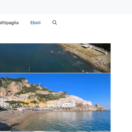
attipaglia
Eboli