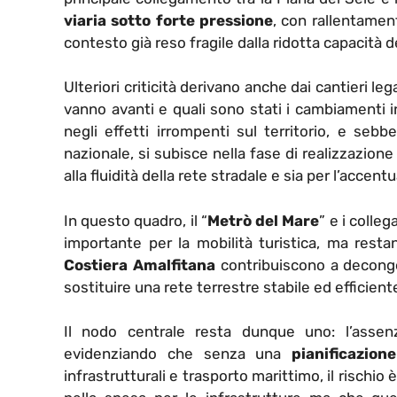
viaria sotto forte pressione
, con rallentament
contesto già reso fragile dalla ridotta capacità de
Ulteriori criticità derivano anche dai cantieri legat
vanno avanti e quali sono stati i cambiamenti i
negli effetti irrompenti sul territorio, e sebb
nazionale, si subisce nella fase di realizzazione t
alla fluidità della rete stradale e sia per l’accen
In questo quadro, il “
Metrò del Mare
” e i colle
importante per la mobilità turistica, ma rest
Costiera Amalfitana
contribuiscono a deconges
sostituire una rete terrestre stabile ed efficient
Il nodo centrale resta dunque uno: l’asse
evidenziando che senza una
pianificazione
infrastrutturali e trasporto marittimo, il risch