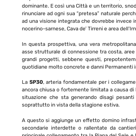
dominante. E così una Città e un territorio, snod
rinunciare ad ogni sua “pretesa” naturale perch
ad una visione integrata che dovrebbe invece incl
nocerino-sarnese, Cava de’ Tirreni e area dell’Irn
In questa prospettiva, una vera metropolitana
asse strutturale di connessione tra costa, aree 
grandi progetti, sebbene questi, prepotentemen
quotidiane molto concrete e danni Permanenti irri
La
SP30
, arteria fondamentale per i collegament
ancora chiusa o fortemente limitata a causa di 
situazione che sta generando disagi pesanti pe
soprattutto in vista della stagione estiva.
A questo si aggiunge un effetto domino infras
secondarie interdette o rallentate da cantieri,
principale collegamento tra la Piana del Sele e l