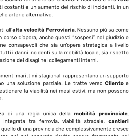
i costanti e un aumento del rischio di incidenti, in un
lle arterie alternative.
i all’
alta velocità Ferroviaria
. Nessuno più sa come
n corso d’opera, anche questi “sospesi” nel giudizio e
ene consapevoli che sia un’opera strategica a livello
utti i danni incidenti sulla mobilità locale, sia rispetto
tuazione dei disagi nei collegamenti interni.
gamenti marittimi stagionali rappresentano un supporto
ano una soluzione parziale. Le tratte verso
Cilento
e
tionare la viabilità nei mesi estivi, ma non possono
e.
nza di una regia unica della
mobilità provinciale
,
integrata tra ferrovia, viabilità stradale,
cantieri
io è quello di una provincia che complessivamente cresce