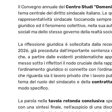
Il Convegno annuale del
Centro Studi “Domen
tema centrale del diritto sindacale italiano. Le 
rappresentatività sindacale toccanoda sempre l
giuridico ed il fenomeno collettivo, nella sua a
sociali ma dello stesso governo della realtà so
La riflessione giuridica è sollecitata dalla re
2026, già preceduta dall’importante sentenza n.
che, a partire dalle evidenti problematiche appl
messo sotto i riflettori il nodo cruciale della ra
l’ordinamento giuridico si connette con l’ordin
che riguarda sia il lavoro privato che i lavoro pub
tema del ruolo del sindacato e della
contratta
modo specifico.
La parola nella
tavola rotonda conclusiva
spe
con una sintesi finale, nell’auspicio di una dis