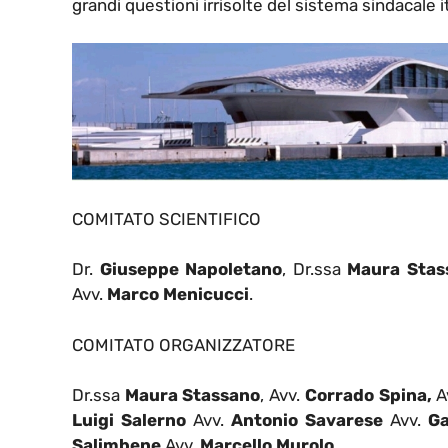
grandi questioni irrisolte del sistema sindacale i
COMITATO SCIENTIFICO
Dr.
Giuseppe Napoletano
, Dr.ssa
Maura Stas
Avv.
Marco Menicucci
.
COMITATO ORGANIZZATORE
Dr.ssa
Maura Stassano
,
Avv.
Corrado Spina,
A
Luigi Salerno
Avv.
Antonio Savarese
Avv.
Ga
Salimbene
Avv.
Marcello Murolo
.