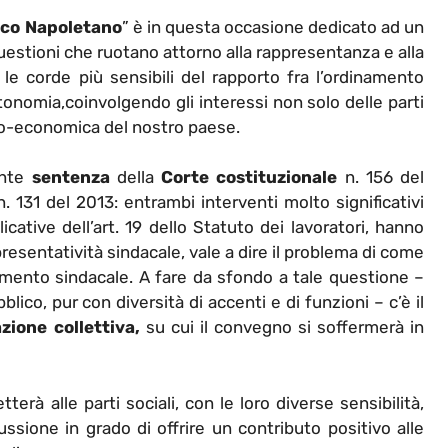
ico Napoletano
” è in questa occasione dedicato ad un
questioni che ruotano attorno alla rappresentanza e alla
e corde più sensibili del rapporto fra l’ordinamento
utonomia,coinvolgendo gli interessi non solo delle parti
cio-economica del nostro paese.
cente
sentenza
della
Corte
costituzionale
n. 156 del
 131 del 2013: entrambi interventi molto significativi
icative dell’art. 19 dello Statuto dei lavoratori, hanno
ppresentatività sindacale, vale a dire il problema di come
amento sindacale. A fare da sfondo a tale questione –
blico, pur con diversità di accenti e di funzioni – c’è il
zione collettiva,
su cui il convegno si soffermerà in
tterà alle parti sociali, con le loro diverse sensibilità,
cussione in grado di offrire un contributo positivo alle