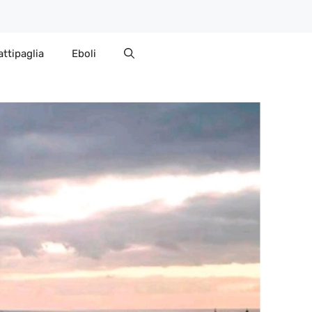
attipaglia
Eboli