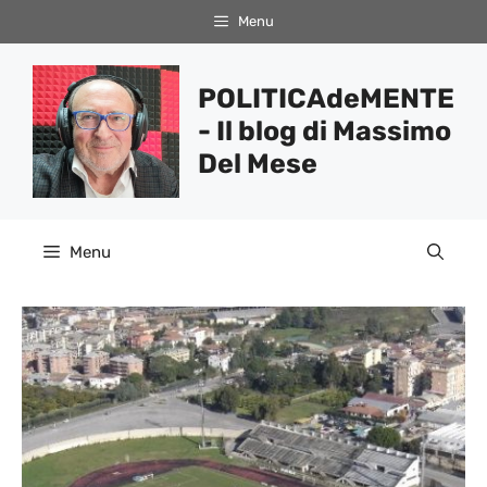
Vai
Menu
al
contenuto
POLITICAdeMENTE
- Il blog di Massimo
Del Mese
Menu