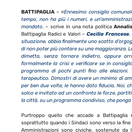
BATTIPAGLIA
– «
Ennesimo consiglio comunal
tempo, non ha più i numeri, e un’amministrazio
mandato
. – scrive in una nota politica
Annali
Battipaglia Radici e Valori –
Cecilia Francese
,
situazione, abbia finalmente uno scatto d’orgogli
di non poter più contare su una maggioranza. La p
dimetta, senza tornare indietro, oppure arri
formalmente la crisi e verificare se in consigl
programma di pochi punti fino alle elezioni.
terapeutico. Dimostri di avere un minimo di amor
per ben due volte, le hanno dato fiducia. Noi, 
solco e invitato ad un confronto le forze, partit
la città, su un programma condiviso, che ponga 
Purtroppo quello che accade a Battipaglia 
soprattutto quando i Sindaci sono verso la fi
Amministrazioni sono civiche, sostenute da 