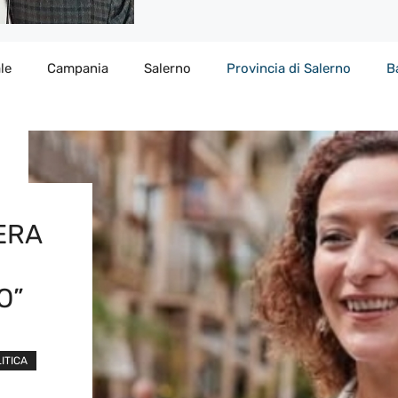
le
Campania
Salerno
Provincia di Salerno
B
ERA
N
O”
ITICA