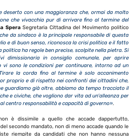
e deserto con una maggioranza che, ormai da molto
ne che vivacchia pur di arrivare fino al termine del
sa Spera
Segretaria Cittadina del Movimento politico
 che da sindaco è la principale responsabile di questa
o e di buon senso, riconosca la crisi politica e il fatto
olitica ha regole ben precise, scolpite nella pietra. Si
vi dimissionaria in consiglio comunale, per aprire
io vi sono le condizioni per continuare, intorno ad un
 Tirare la corda fino al termine è solo accanimento
 proprio e di rispetto nei confronti dei cittadini che,
che guardiamo già oltre, abbiamo da tempo tracciato il
iche e civiche, che vogliono dar vita ad un’alleanza per
al centro responsabilità e capacità di governo»
.
non è dissimile a quello che accade dappertutto,
ne del secondo mandato, non di meno accade quando le
liste riempite da candidati che non hanno nessuna