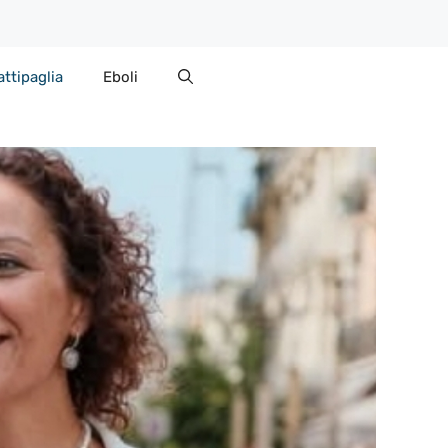
attipaglia
Eboli