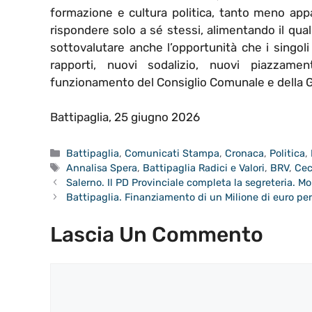
formazione e cultura politica, tanto meno appa
rispondere solo a sé stessi, alimentando il qua
sottovalutare anche l’opportunità che i singol
rapporti, nuovi sodalizio, nuovi piazzame
funzionamento del Consiglio Comunale e della G
Battipaglia, 25 giugno 2026
Categorie
Battipaglia
,
Comunicati Stampa
,
Cronaca
,
Politica
,
Tag
Annalisa Spera
,
Battipaglia Radici e Valori
,
BRV
,
Cec
Salerno. Il PD Provinciale completa la segreteria. Mo
Battipaglia. Finanziamento di un Milione di euro pe
Lascia Un Commento
Commento