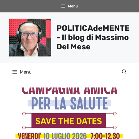
Vai
Menu
al
contenuto
POLITICAdeMENTE
- Il blog di Massimo
Del Mese
Menu