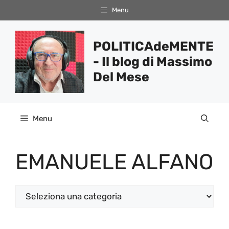
Vai
Menu
al
contenuto
POLITICAdeMENTE
- Il blog di Massimo
Del Mese
Menu
EMANUELE ALFANO
Categorie