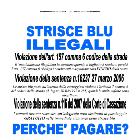
……………………. … …………………….