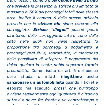
dell’articolo 7 comma 8 del
Codice della Strada
che prevede la presenza di strisce blu limitata al
massimo al 50% dei parcheggi totali nella stessa
area. Inoltre il comma 6 dello stesso articolo
prevede che le
strisce blu
siano esterne alla
carreggiata.
Strisce “illegali”
poiché poste
all’interno della carreggiata, intere zone della
città nelle quali non viene rispettata la
proporzione tra parcheggi a pagamento e
parcheggi gratuiti e, soprattutto, la mancanza
della possibilità di integrare il pagamento del
ticket qualora la sosta abbia superato l’orario
prestabilito.
Come risulta dall’art. 6 del codice
della strada, è infatti
illegittimo
anche
sanzionare un automobilista
quando il ticket è
esposto ma scaduto;
prassi che purtroppo
avviene regolarmente ogni qualvolta il cittadino
si trovi a dover far fronte a un contrattempo e