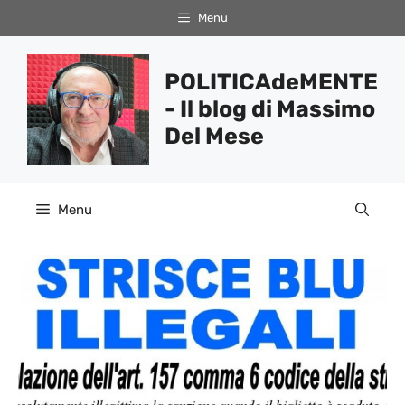
Vai
Menu
al
contenuto
POLITICAdeMENTE
- Il blog di Massimo
Del Mese
Menu