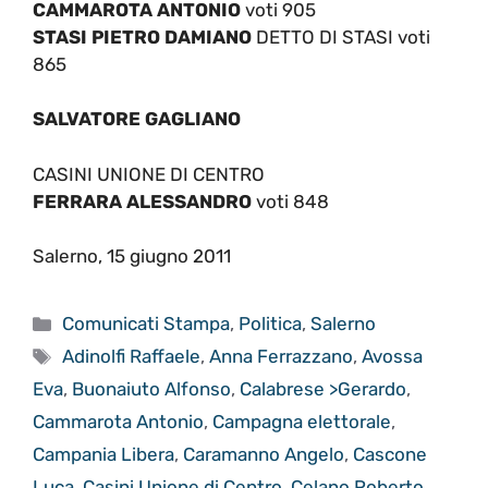
CAMMAROTA ANTONIO
voti 905
STASI PIETRO DAMIANO
DETTO DI STASI voti
865
SALVATORE GAGLIANO
CASINI UNIONE DI CENTRO
FERRARA ALESSANDRO
voti 848
Salerno, 15 giugno 2011
Categorie
Comunicati Stampa
,
Politica
,
Salerno
Tag
Adinolfi Raffaele
,
Anna Ferrazzano
,
Avossa
Eva
,
Buonaiuto Alfonso
,
Calabrese >Gerardo
,
Cammarota Antonio
,
Campagna elettorale
,
Campania Libera
,
Caramanno Angelo
,
Cascone
Luca
,
Casini Unione di Centro
,
Celano Roberto
,