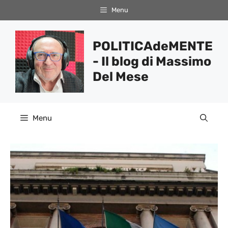
Vai
Menu
al
contenuto
POLITICAdeMENTE
- Il blog di Massimo
Del Mese
Menu