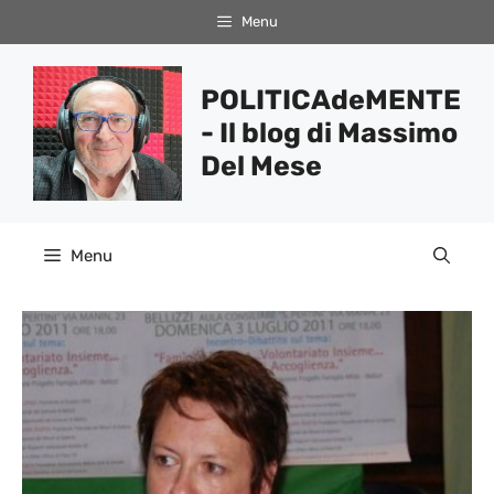
Vai
Menu
al
contenuto
POLITICAdeMENTE
- Il blog di Massimo
Del Mese
Menu