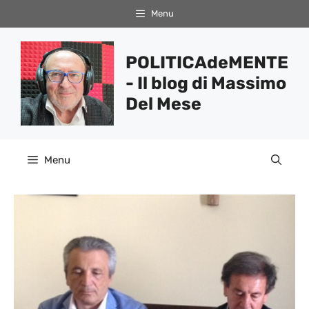
Vai
Menu
al
contenuto
POLITICAdeMENTE
- Il blog di Massimo
Del Mese
Menu