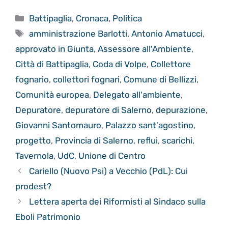
Categorie
Battipaglia
,
Cronaca
,
Politica
Tag
amministrazione Barlotti
,
Antonio Amatucci
,
approvato in Giunta
,
Assessore all'Ambiente
,
Città di Battipaglia
,
Coda di Volpe
,
Collettore
fognario
,
collettori fognari
,
Comune di Bellizzi
,
Comunità europea
,
Delegato all'ambiente
,
Depuratore
,
depuratore di Salerno
,
depurazione
,
Giovanni Santomauro
,
Palazzo sant'agostino
,
progetto
,
Provincia di Salerno
,
reflui
,
scarichi
,
Tavernola
,
UdC
,
Unione di Centro
Cariello (Nuovo Psi) a Vecchio (PdL): Cui
prodest?
Lettera aperta dei Riformisti al Sindaco sulla
Eboli Patrimonio