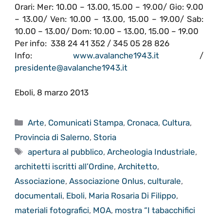
Orari: Mer: 10.00 – 13.00, 15.00 – 19.00/ Gio: 9.00
– 13.00/ Ven: 10.00 – 13.00, 15.00 – 19.00/ Sab:
10.00 – 13.00/ Dom: 10.00 – 13.00, 15.00 – 19.00
Per info: 338 24 41 352 / 345 05 28 826
Info:
www.avalanche1943.it
/
presidente@avalanche1943.it
Eboli, 8 marzo 2013
Categorie
Arte
,
Comunicati Stampa
,
Cronaca
,
Cultura
,
Provincia di Salerno
,
Storia
Tag
apertura al pubblico
,
Archeologia Industriale
,
architetti iscritti all’Ordine
,
Architetto
,
Associazione
,
Associazione Onlus
,
culturale
,
documentali
,
Eboli
,
Maria Rosaria Di Filippo
,
materiali fotografici
,
MOA
,
mostra “I tabacchifici