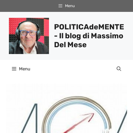
Vai
Menu
al
contenuto
POLITICAdeMENTE
- Il blog di Massimo
Del Mese
Menu