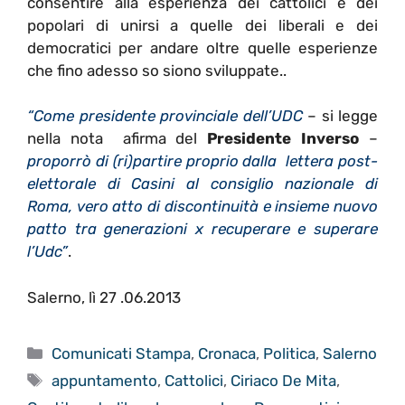
consentire alla esperienza dei cattolici e dei
popolari di unirsi a quelle dei liberali e dei
democratici per andare oltre quelle esperienze
che fino adesso so siono sviluppate..
“Come presidente provinciale dell’UDC
– si legge
nella nota afirma del
Presidente Inverso
–
proporrò di (ri)partire proprio dalla lettera post-
elettorale di Casini al consiglio nazionale di
Roma, vero atto di discontinuità e insieme nuovo
patto tra generazioni x recuperare e superare
l’Udc”
.
Salerno, lì 27 .06.2013
Categorie
Comunicati Stampa
,
Cronaca
,
Politica
,
Salerno
Tag
appuntamento
,
Cattolici
,
Ciriaco De Mita
,