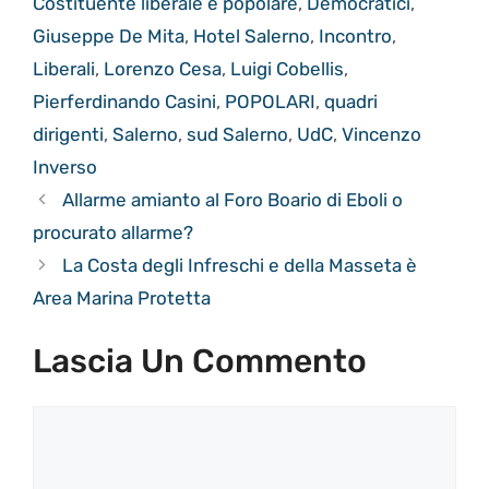
Costituente liberale e popolare
,
Democratici
,
Giuseppe De Mita
,
Hotel Salerno
,
Incontro
,
Liberali
,
Lorenzo Cesa
,
Luigi Cobellis
,
Pierferdinando Casini
,
POPOLARI
,
quadri
dirigenti
,
Salerno
,
sud Salerno
,
UdC
,
Vincenzo
Inverso
Allarme amianto al Foro Boario di Eboli o
procurato allarme?
La Costa degli Infreschi e della Masseta è
Area Marina Protetta
Lascia Un Commento
Commento