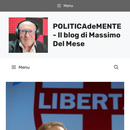
Vai
Menu
al
contenuto
POLITICAdeMENTE
- Il blog di Massimo
Del Mese
Menu