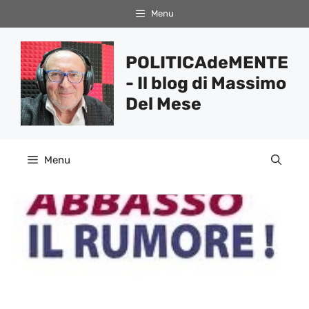
Vai
Menu
al
contenuto
POLITICAdeMENTE
- Il blog di Massimo
Del Mese
Menu