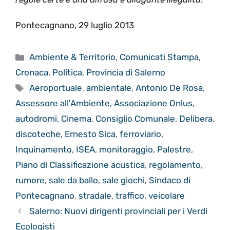
Pontecagnano, 29 luglio 2013
Categorie
Ambiente & Territorio
,
Comunicati Stampa
,
Cronaca
,
Politica
,
Provincia di Salerno
Tag
Aeroportuale
,
ambientale
,
Antonio De Rosa
,
Assessore all'Ambiente
,
Associazione Onlus
,
autodromi
,
Cinema
,
Consiglio Comunale
,
Delibera
,
discoteche
,
Ernesto Sica
,
ferroviario
,
Inquinamento
,
ISEA
,
monitoraggio
,
Palestre
,
Piano di Classificazione acustica
,
regolamento
,
rumore
,
sale da ballo
,
sale giochi
,
Sindaco di
Pontecagnano
,
stradale
,
traffico
,
veicolare
Salerno: Nuovi dirigenti provinciali per i Verdi
Ecologisti