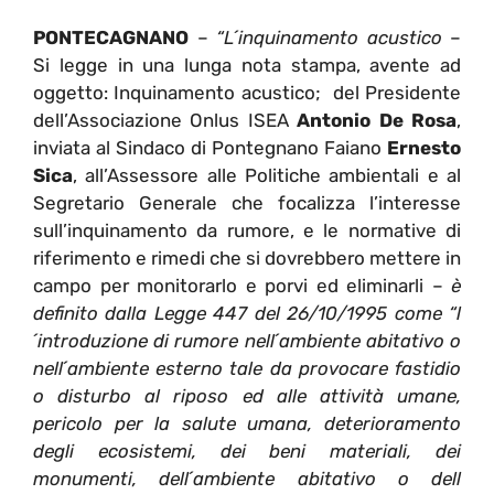
PONTECAGNANO
–
“L´inquinamento acustico
–
Si legge in una lunga nota stampa, avente ad
oggetto: Inquinamento acustico; del Presidente
dell’Associazione Onlus ISEA
Antonio De Rosa
,
inviata al Sindaco di Pontegnano Faiano
Ernesto
Sica
, all’Assessore alle Politiche ambientali e al
Segretario Generale che focalizza l’interesse
sull’inquinamento da rumore, e le normative di
riferimento e rimedi che si dovrebbero mettere in
campo per monitorarlo e porvi ed eliminarli –
è
definito dalla Legge 447 del 26/10/1995 come “l
´introduzione di rumore nell´ambiente abitativo o
nell´ambiente esterno tale da provocare fastidio
o disturbo al riposo ed alle attività umane,
pericolo per la salute umana, deterioramento
degli ecosistemi, dei beni materiali, dei
monumenti, dell´ambiente abitativo o dell