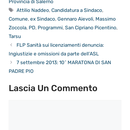
Provincia di Salerno
Tag
Attilio Naddeo
,
Candidatura a Sindaco
,
Comune
,
ex Sindaco
,
Gennaro Aievoli
,
Massimo
Zoccola
,
PD
,
Programmi
,
San Cipriano Picentino
,
Tarsu
FLP Sanità sui licenziamenti denuncia:
Ingiustizie e omissioni da parte dell’ASL
7 settembre 2013: 10^ MARATONA DI SAN
PADRE PIO
Lascia Un Commento
Commento