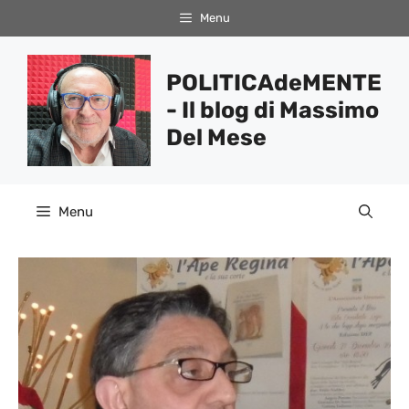
Vai
Menu
al
contenuto
POLITICAdeMENTE
- Il blog di Massimo
Del Mese
Menu