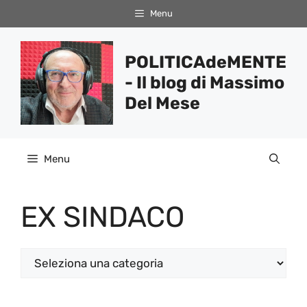
Vai
Menu
al
contenuto
POLITICAdeMENTE
- Il blog di Massimo
Del Mese
Menu
EX SINDACO
Categorie