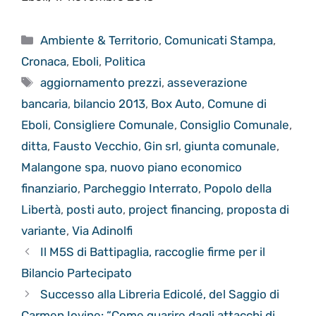
Categorie
Ambiente & Territorio
,
Comunicati Stampa
,
Cronaca
,
Eboli
,
Politica
Tag
aggiornamento prezzi
,
asseverazione
bancaria
,
bilancio 2013
,
Box Auto
,
Comune di
Eboli
,
Consigliere Comunale
,
Consiglio Comunale
,
ditta
,
Fausto Vecchio
,
Gin srl
,
giunta comunale
,
Malangone spa
,
nuovo piano economico
finanziario
,
Parcheggio Interrato
,
Popolo della
Libertà
,
posti auto
,
project financing
,
proposta di
variante
,
Via Adinolfi
Il M5S di Battipaglia, raccoglie firme per il
Bilancio Partecipato
Successo alla Libreria Edicolé, del Saggio di
Carmen Iovine: “Come guarire dagli attacchi di