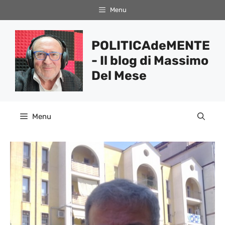
Vai
Menu
al
contenuto
POLITICAdeMENTE
- Il blog di Massimo
Del Mese
Menu