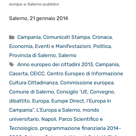
europa-a-Salerno-pubblico
Salerno, 21 gennaio 2014
Categorie
Campania
,
Comunicati Stampa
,
Cronaca
,
Economia
,
Eventi e Manifestazioni
,
Politica
,
Provincia di Salerno
,
Salerno
Tag
Anno europeo dei cittadini 2013
,
Campania
,
Caserta
,
CEICC
,
Centro Europeo di Informazione
Cultura Cittadinanza
,
Commissione europea
,
Comune di Salerno
,
Consiglio ’UE
,
Convegno
,
dibattito
,
Europa
,
Europe Direct
,
l'Europa in
Campania”
,
L’Europa a Salerno
,
mondo
universitario
,
Napoli
,
Parco Scientifico e
Tecnologico
,
programmazione finanziaria 2014-