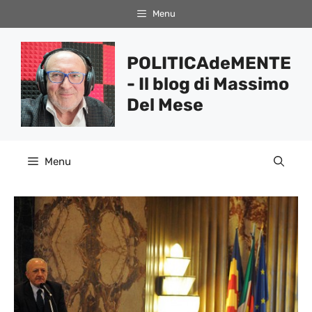
Vai
Menu
al
contenuto
POLITICAdeMENTE
- Il blog di Massimo
Del Mese
Menu