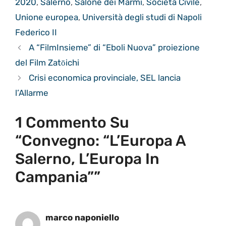
2020
,
Salerno
,
Salone dei Marmi
,
Società Civile
,
Unione europea
,
Università degli studi di Napoli
Federico II
A “FilmInsieme” di “Eboli Nuova” proiezione
del Film Zatōichi
Crisi economica provinciale, SEL lancia
l’Allarme
1 Commento Su
“Convegno: “L’Europa A
Salerno, L’Europa In
Campania””
marco naponiello