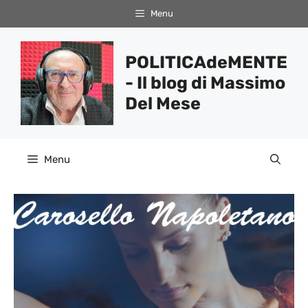
Vai
Menu
al
contenuto
POLITICAdeMENTE
- Il blog di Massimo
Del Mese
Menu