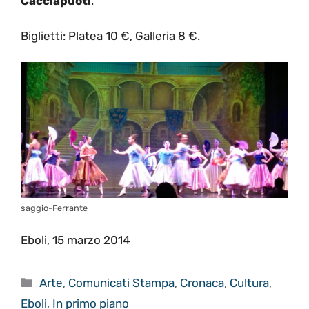
Cacciapuoti
.
Biglietti: Platea 10 €, Galleria 8 €.
saggio-Ferrante
Eboli, 15 marzo 2014
Categorie
Arte
,
Comunicati Stampa
,
Cronaca
,
Cultura
,
Eboli
,
In primo piano