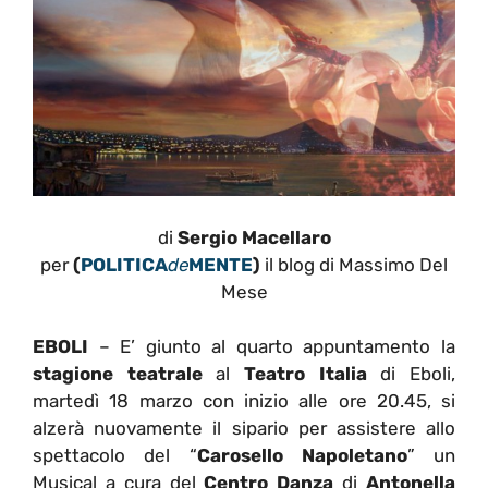
di
Sergio Macellaro
per
(
POLITICA
de
MENTE
)
il blog di Massimo Del
Mese
EBOLI
– E’ giunto al quarto appuntamento la
stagione teatrale
al
Teatro Italia
di Eboli,
martedì 18 marzo con inizio alle ore 20.45, si
alzerà nuovamente il sipario per assistere allo
spettacolo del “
Carosello Napoletano
” un
Musical a cura del
Centro Danza
di
Antonella