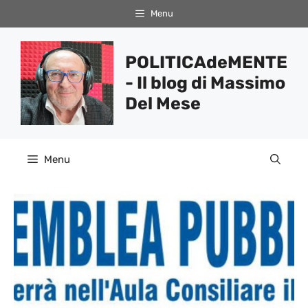
Vai
Menu
al
contenuto
POLITICAdeMENTE
- Il blog di Massimo
Del Mese
Menu