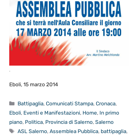
.
Eboli, 15 marzo 2014
Categorie
Battipaglia
,
Comunicati Stampa
,
Cronaca
,
Eboli
,
Eventi e Manifestazioni
,
Home
,
In primo
piano
,
Politica
,
Provincia di Salerno
,
Salerno
Tag
ASL Salerno
,
Assemblea Pubblica
,
battipaglia
,