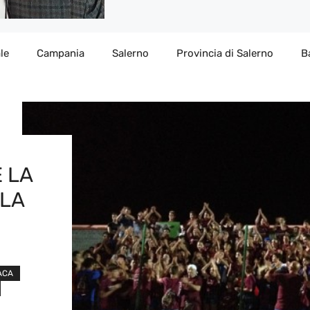
le
Campania
Salerno
Provincia di Salerno
B
 LA
LLA
ACA