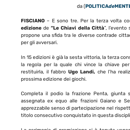
da (
POLITICA
de
MENT
FISCIANO
– E sono tre. Per la terza volta co
edizione
de
“Le Chiavi della Città
”, l’evento
propone una sfida tra le diverse contrade citta
per gli avversari.
In 15 edizioni è già la sesta vittoria, la terza 
la regola per la quale chi vince la chiave per
restituirla, il fabbro
Ugo Landi,
che l’ha reali
prossima edizione dei giochi.
Completa il podio la frazione Penta, giunta 
assegnata ex equo alle frazioni Gaiano e Set
apprezzabile senso di partecipazione nel rispetto di
titolo consecutivo conquistato in questa discipl
La cerimonia di premiazione si è tenuta venerd