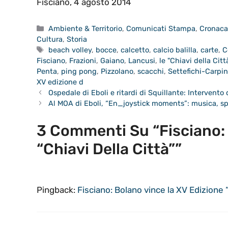
Fisciano, 4 agosto 2014
Categorie
Ambiente & Territorio
,
Comunicati Stampa
,
Cronac
Cultura
,
Storia
Tag
beach volley
,
bocce
,
calcetto
,
calcio balilla
,
carte
,
C
Fisciano
,
Frazioni
,
Gaiano
,
Lancusi
,
le "Chiavi della Citt
Penta
,
ping pong
,
Pizzolano
,
scacchi
,
Settefichi-Carpi
XV edizione d
Ospedale di Eboli e ritardi di Squillante: Intervento 
Al MOA di Eboli, “En_joystick moments”: musica, sp
3 Commenti Su “Fisciano: 
“Chiavi Della Città””
Pingback:
Fisciano: Bolano vince la XV Edizione “