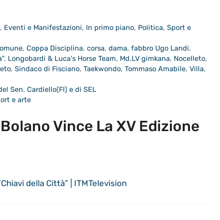
a
,
Eventi e Manifestazioni
,
In primo piano
,
Politica
,
Sport e
omune
,
Coppa Disciplina
,
corsa
,
dama
,
fabbro Ugo Landi
,
à"
,
Longobardi & Luca's Horse Team
,
Md.LV gimkana
,
Nocelleto
,
neto
,
Sindaco di Fisciano
,
Taekwondo
,
Tommaso Amabile
,
Villa
,
del Sen. Cardiello(FI) e di SEL
ort e arte
Bolano Vince La XV Edizione
Chiavi della Città” | ITMTelevision