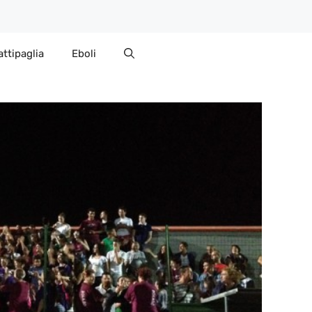
attipaglia
Eboli