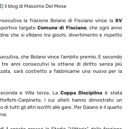
E
) il blog di Massimo Del Mese
nsecutiva la frazione Bolano di Fisciano vince la
XV
 sportivo targato
Comune di Fisciano
, che ogni anno
dine che si sfidano tra giochi, divertimento e rispetto
consecutiva, che Bolano vince l’ambito premio. E secondo
 tre anni consecutivi la ottiene di diritto senza più
zzata, sarà costretto a fabbricarne una nuova per la
seconda e Villa terza. La
Coppa Disciplina
è stata
tefichi-Carpineto, i cui atleti hanno dimostrato un
 tutti gli altri iscritti alle gare. Per Gaiano è il quarto
ina.
ì 1 agosto presso lo Stadio “Vittoria” della frazione