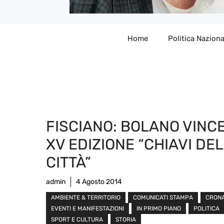
Home
Politica Naziona
FISCIANO: BOLANO VINCE
XV EDIZIONE “CHIAVI DE
CITTÀ”
admin
4 Agosto 2014
AMBIENTE & TERRITORIO
COMUNICATI STAMPA
CRON
EVENTI E MANIFESTAZIONI
IN PRIMO PIANO
POLITICA
SPORT E CULTURA
STORIA