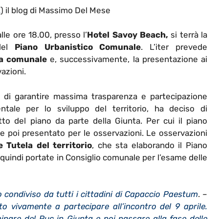
E
) il blog di Massimo Del Mese
lle ore 18.00, presso l’
Hotel Savoy Beach,
si terrà la
el
Piano Urbanistico Comunale
. L’iter prevede
a comunale
e, successivamente, la presentazione ai
azioni.
ne di garantire massima trasparenza e partecipazione
tale per lo sviluppo del territorio, ha deciso di
to del piano da parte della Giunta. Per cui il piano
 poi presentato per le osservazioni. Le osservazioni
e Tutela del territorio
, che sta elaborando il Piano
e quindi portate in Consiglio comunale per l’esame delle
condiviso da tutti i cittadini di Capaccio Paestum
. –
ito vivamente a partecipare all’incontro del 9 aprile.
inare del Puc in Giunta e poi passare alla fase delle