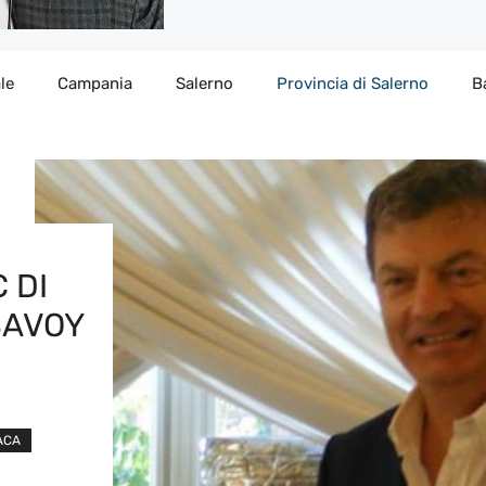
le
Campania
Salerno
Provincia di Salerno
B
 DI
SAVOY
ACA