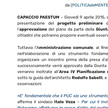
da (
POLITICA
de
MENT
CAPACCIO PAESTUM
– Giovedì 9 aprile 2015, a
presentazione del
progetto preliminare
d
l’
approvazione
del piano da parte della
Giunt
cittadini che potranno proporre eventuali osserv
Tuttavia l’A
mministrazione comunale
, al fi
nell’elaborazione di uno strumento fondamen
organizzare un incontro prima della presa d’at
successivamente verrà approvato dalla Giunta e
verranno inoltrate all’
Area IV Pianificazione 
sotto la guida dell’architetto
Rodolfo Sabelli
, 
osservazioni.
«E’ fondamentale che il PUC sia uno strumento 
afferma il sindaco
Italo Voza
–
Per cui li inv
Potevamo effettuare la presa d’atto del prelim