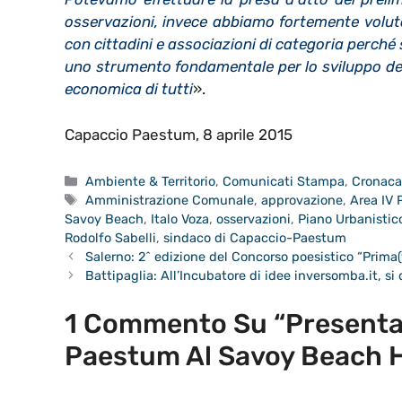
osservazioni, invece abbiamo fortemente voluto
con cittadini e associazioni di categoria perché 
uno strumento fondamentale per lo sviluppo dell
economica di tutti
».
Capaccio Paestum, 8 aprile 2015
Categorie
Ambiente & Territorio
,
Comunicati Stampa
,
Cronac
Tag
Amministrazione Comunale
,
approvazione
,
Area IV P
Savoy Beach
,
Italo Voza
,
osservazioni
,
Piano Urbanisti
Rodolfo Sabelli
,
sindaco di Capaccio-Paestum
Salerno: 2^ edizione del Concorso poesistico “Prima(
Battipaglia: All’Incubatore di idee inversomba.it, si
1 Commento Su “Presenta
Paestum Al Savoy Beach H