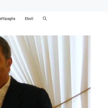
attipaglia
Eboli