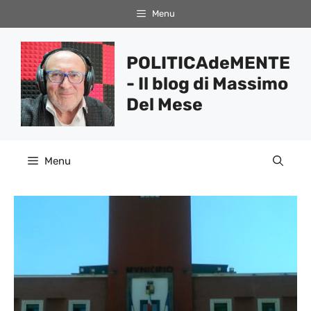
Vai
Menu
al
contenuto
POLITICAdeMENTE
- Il blog di Massimo
Del Mese
Menu