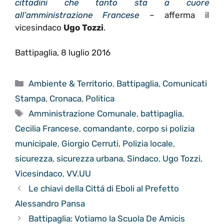
cittadini che tanto sta a cuore
all’amministrazione Francese
– afferma il
vicesindaco
Ugo Tozzi
.
Battipaglia, 8 luglio 2016
Categorie
Ambiente & Territorio
,
Battipaglia
,
Comunicati
Stampa
,
Cronaca
,
Politica
Tag
Amministrazione Comunale
,
battipaglia
,
Cecilia Francese
,
comandante
,
corpo si polizia
municipale
,
Giorgio Cerruti
,
Polizia locale
,
sicurezza
,
sicurezza urbana
,
Sindaco
,
Ugo Tozzi
,
Vicesindaco
,
VV.UU
Le chiavi della Cittá di Eboli al Prefetto
Alessandro Pansa
Battipaglia: Votiamo la Scuola De Amicis