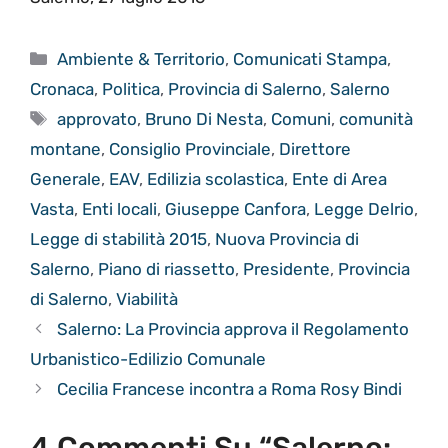
Categorie
Ambiente & Territorio
,
Comunicati Stampa
,
Cronaca
,
Politica
,
Provincia di Salerno
,
Salerno
Tag
approvato
,
Bruno Di Nesta
,
Comuni
,
comunità
montane
,
Consiglio Provinciale
,
Direttore
Generale
,
EAV
,
Edilizia scolastica
,
Ente di Area
Vasta
,
Enti locali
,
Giuseppe Canfora
,
Legge Delrio
,
Legge di stabilità 2015
,
Nuova Provincia di
Salerno
,
Piano di riassetto
,
Presidente
,
Provincia
di Salerno
,
Viabilità
Salerno: La Provincia approva il Regolamento
Urbanistico-Edilizio Comunale
Cecilia Francese incontra a Roma Rosy Bindi
4 Commenti Su “Salerno: