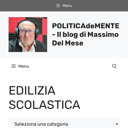
Vai
Menu
al
contenuto
POLITICAdeMENTE
- Il blog di Massimo
Del Mese
Menu
EDILIZIA
SCOLASTICA
Categorie