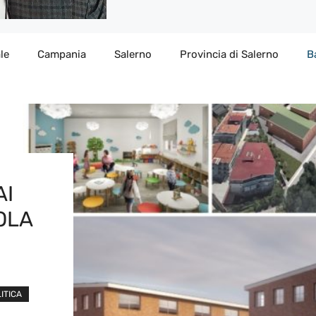
le
Campania
Salerno
Provincia di Salerno
B
AI
OLA
ITICA