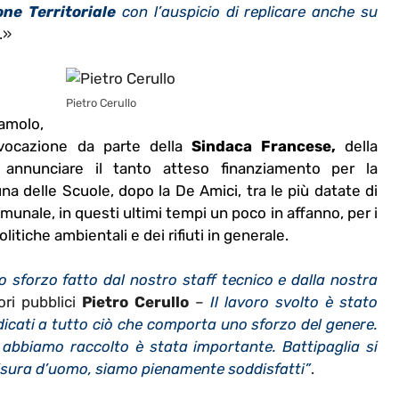
ne Territoriale
con l’auspicio di replicare anche su
”.»
Pietro Cerullo
amolo,
nvocazione da parte della
Sindaca Francese,
della
annunciare il tanto atteso finanziamento per la
una delle Scuole, dopo la De Amici, tra le più datate di
munale, in questi ultimi tempi un poco in affanno, per i
olitiche ambientali e dei rifiuti in generale.
lo sforzo fatto dal nostro staff tecnico e dalla nostra
ori pubblici
Pietro Cerullo
–
Il lavoro svolto è stato
edicati a tutto ciò che comporta uno sforzo del genere.
 abbiamo raccolto è stata importante. Battipaglia si
misura d’uomo, siamo pienamente soddisfatti”
.