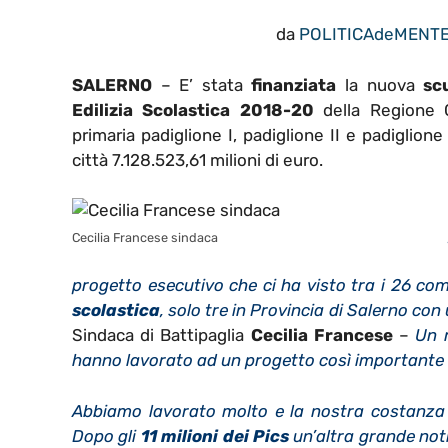
da
POLITICAdeMENT
SALERNO
–
E’ stata
finanziata
la nuova
sc
Edilizia Scolastica 2018-20
della Regione C
primaria padiglione I, padiglione II e padiglione
città 7.128.523,61 milioni di euro.
Cecilia Francese sindaca
progetto esecutivo che ci ha visto tra i 26 com
scolastica
, solo tre in Provincia di Salerno con
Sindaca di Battipaglia
Cecilia Francese
–
Un r
hanno lavorato ad un progetto così importante 
Abbiamo lavorato molto e la nostra costanza
Dopo gli
11 milioni dei Pics
un’altra grande noti