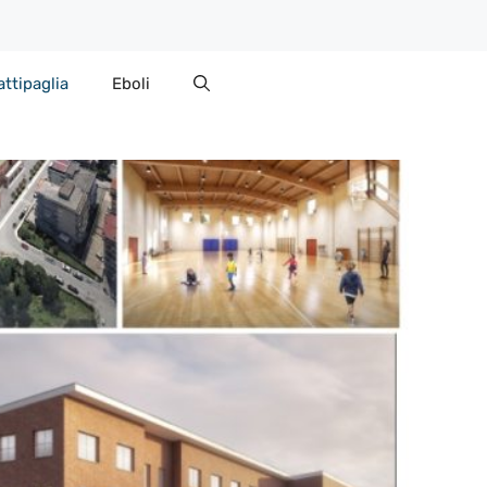
attipaglia
Eboli