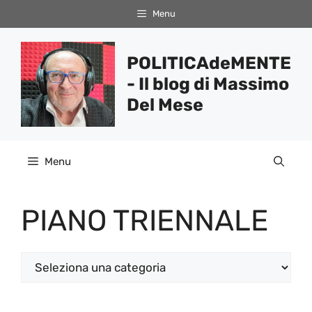
Vai
Menu
al
contenuto
POLITICAdeMENTE
- Il blog di Massimo
Del Mese
Menu
PIANO TRIENNALE
Categorie