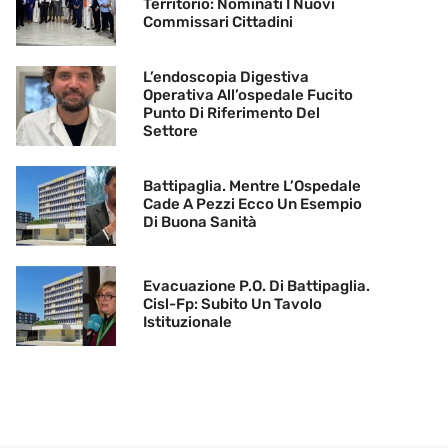
Territorio: Nominati I Nuovi
Commissari Cittadini
L’endoscopia Digestiva
Operativa All’ospedale Fucito
Punto Di Riferimento Del
Settore
Battipaglia. Mentre L’Ospedale
Cade A Pezzi Ecco Un Esempio
Di Buona Sanità
Evacuazione P.O. Di Battipaglia.
Cisl-Fp: Subito Un Tavolo
Istituzionale