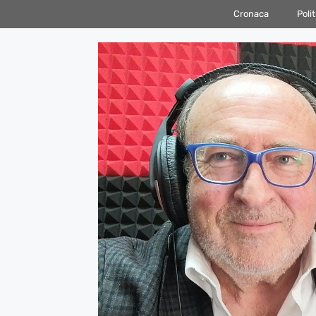
Vai
Cronaca
Polit
al
contenuto