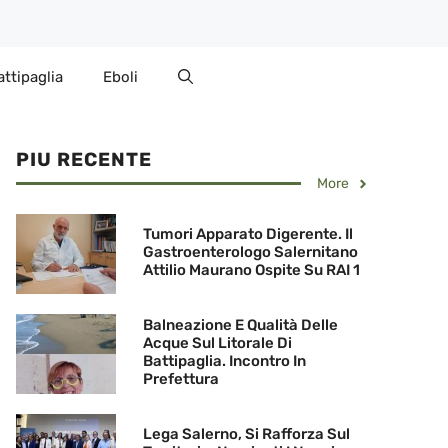
attipaglia
Eboli
PIU RECENTE
More
Tumori Apparato Digerente. Il
Gastroenterologo Salernitano
Attilio Maurano Ospite Su RAI 1
Balneazione E Qualità Delle
Acque Sul Litorale Di
Battipaglia. Incontro In
Prefettura
Lega Salerno, Si Rafforza Sul