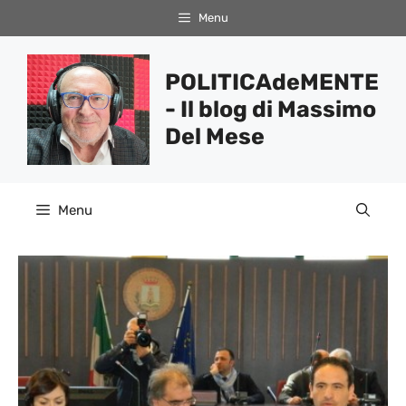
Vai
Menu
al
contenuto
POLITICAdeMENTE
- Il blog di Massimo
Del Mese
Menu