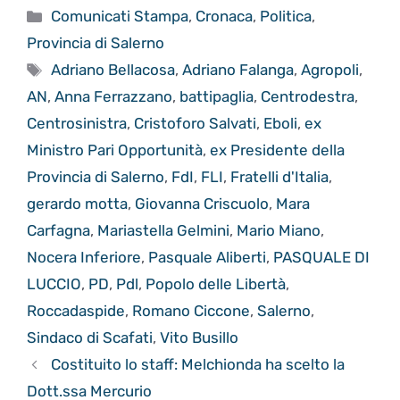
Categorie
Comunicati Stampa
,
Cronaca
,
Politica
,
Provincia di Salerno
Tag
Adriano Bellacosa
,
Adriano Falanga
,
Agropoli
,
AN
,
Anna Ferrazzano
,
battipaglia
,
Centrodestra
,
Centrosinistra
,
Cristoforo Salvati
,
Eboli
,
ex
Ministro Pari Opportunità
,
ex Presidente della
Provincia di Salerno
,
FdI
,
FLI
,
Fratelli d'Italia
,
gerardo motta
,
Giovanna Criscuolo
,
Mara
Carfagna
,
Mariastella Gelmini
,
Mario Miano
,
Nocera Inferiore
,
Pasquale Aliberti
,
PASQUALE DI
LUCCIO
,
PD
,
Pdl
,
Popolo delle Libertà
,
Roccadaspide
,
Romano Ciccone
,
Salerno
,
Sindaco di Scafati
,
Vito Busillo
Costituito lo staff: Melchionda ha scelto la
Dott.ssa Mercurio