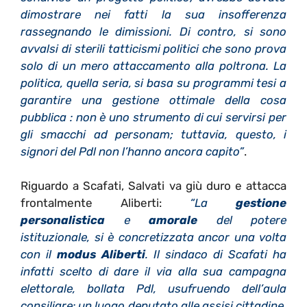
dimostrare nei fatti la sua insofferenza
rassegnando le dimissioni. Di contro, si sono
avvalsi di sterili tatticismi politici che sono prova
solo di un mero attaccamento alla poltrona. La
politica, quella seria, si basa su programmi tesi a
garantire una gestione ottimale della cosa
pubblica : non è uno strumento di cui servirsi per
gli smacchi ad personam; tuttavia, questo, i
signori del Pdl non l’hanno ancora capito”
.
Riguardo a Scafati, Salvati va giù duro e attacca
frontalmente Aliberti:
“La
gestione
personalistica
e
amorale
del potere
istituzionale, si è concretizzata ancor una volta
con il
modus Aliberti
. Il sindaco di Scafati ha
infatti scelto di dare il via alla sua campagna
elettorale, bollata Pdl, usufruendo dell’aula
consiliare: un luogo deputato alle assisi cittadine,