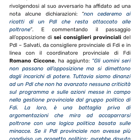
rivolgendosi al suo avversario ha affidato ad una
nota alcune dichiarazioni:
“
non cederemo ai
ricatti di un Pdl che resta attaccato alle
poltrone
”
. E commentando il passaggio
all’opposizione di
sei consiglieri provinciali
del
Pdl – Salvati, da consigliere provinciale di Fdi e in
linea con il coordinatore provinciale di Fdi
Romano Ciccone
, ha aggiunto:
“Gli uomini seri
non passano all’opposizione ma si dimettono
dagli incarichi di potere. Tuttavia siamo dinanzi
ad un Pdl che non ha avanzato nessuna criticità
sul programma e sulle azioni messe in campo
nella gestione provinciale dal gruppo politico di
Fdi. La loro, è una battaglia priva di
argomentazioni che mira ad accaparrarsi
poltrone con una logica politica basata sulle
minacce. Se il Pdl provinciale non avesse più
condiviso un progetto politico; avrebbe dovuto