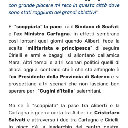
con grande piacere mi reco in questa città dove
sono stati raggiunti
dei
grandi obiettivi
“.
E’ “
scoppiata” la pace
tra il
Sindaco di Scafat
i
e l’
ex Ministro Carfagna
. In effetti sembrano
così lontani quei giorni quando Aliberti fece la
scelta “
militarista e principesca
” di seguire
Cirielli e armi e bagagli si allontanò dall’amica
Mara. Altri tempi e altri scenari politici quelli di
allora, oggi al contrario chi è che sta all’angolo è
l’
ex Presidente della Provincia di Salerno
e si
prospettano altri scenari che non lasciano ben
sperare per i “
Cugini d’Italia
” salernitani.
Ma se è “scoppiata” la pace tra Aliberti e la
Carfagna è guerra certa tra Aliberti e
Cristofaro
Salvati
e attraverso i due tra Carfagna e Cirielli.
In gioco c’è la leaderchip del centro destra,