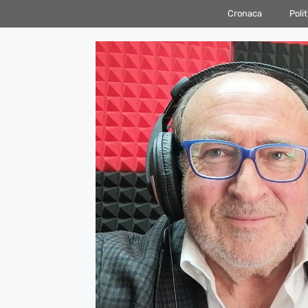
Vai
Cronaca
Polit
al
contenuto