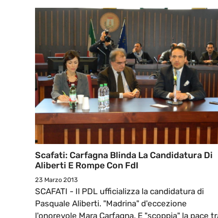
Scafati: Carfagna Blinda La Candidatura Di
Aliberti E Rompe Con FdI
23 Marzo 2013
SCAFATI - Il PDL ufficializza la candidatura di
Pasquale Aliberti. "Madrina" d'eccezione
l'onorevole Mara Carfagna. E "scoppia" la pace tr