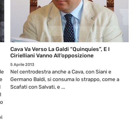
Cava Va Verso La Galdi “quinquies”, E I
Cirielliani Vanno All’opposizione
5 Aprile 2013
le
Nel centrodestra anche a Cava, con Siani e
 e
Germano Baldi, si consuma lo strappo, come a
l
Scafati con Salvati, e ...
l
to
vi