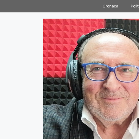
Vai
Cronaca
Polit
al
contenuto