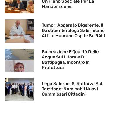
Un Piano Speciale Per La
Manutenzione
Tumori Apparato Digerente. Il
Gastroenterologo Salernitano
Attilio Maurano Ospite Su RAI 1
Balneazione E Qualità Delle
Acque Sul Litorale Di
Battipaglia. Incontro In
Prefettura
Lega Salerno, Si Rafforza Sul
Territorio: Nominati I Nuovi
Commissari Cittadini