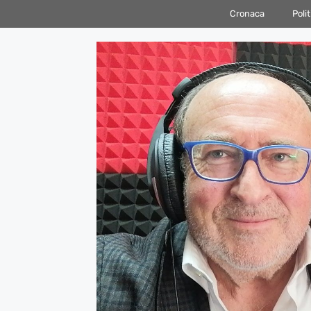
Vai
Cronaca
Polit
al
contenuto