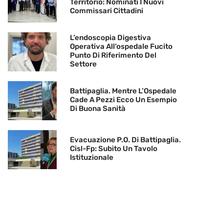
Territorio: Nominati I Nuovi
Commissari Cittadini
L’endoscopia Digestiva
Operativa All’ospedale Fucito
Punto Di Riferimento Del
Settore
Battipaglia. Mentre L’Ospedale
Cade A Pezzi Ecco Un Esempio
Di Buona Sanità
Evacuazione P.O. Di Battipaglia.
Cisl-Fp: Subito Un Tavolo
Istituzionale