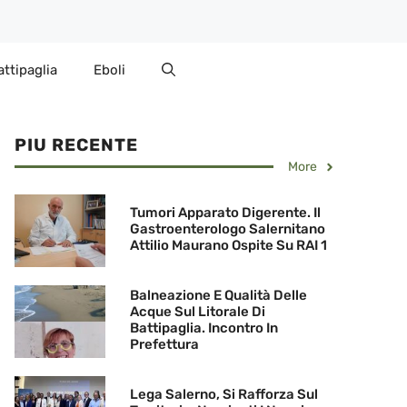
attipaglia
Eboli
PIU RECENTE
More
Tumori Apparato Digerente. Il
Gastroenterologo Salernitano
Attilio Maurano Ospite Su RAI 1
Balneazione E Qualità Delle
Acque Sul Litorale Di
Battipaglia. Incontro In
Prefettura
Lega Salerno, Si Rafforza Sul