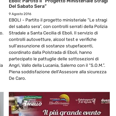
Eboli: Partito Il “Progetto Ministeriale Stragi
Del Sabato Sera”
9 Agosto 2016
EBOLI - Partito il progetto ministeriale “Le stragi
del sabato sera”, con controlli serrati della Polizia
o.
Stradale a Santa Cecilia di Eboli. Il servizio di
controlli autovetture, alcool test e verifiche
sull'assunzione di sostanze stupefacenti,
coordinato dalla Polstrada di Eboli, hanno
partecipato le pattuglie delle sottosezioni di
da
Angri, Vallo della Lucania, Salerno con il “S.O.M.”.
Piena soddisfazione dell'Assesore alla sicurezza
De Caro.