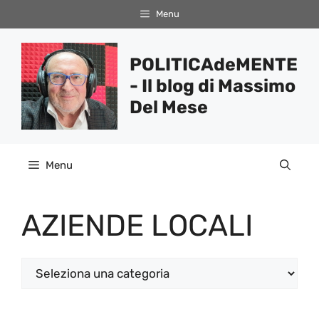
Vai
Menu
al
contenuto
POLITICAdeMENTE
- Il blog di Massimo
Del Mese
Menu
AZIENDE LOCALI
Categorie