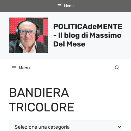
Vai
Menu
al
contenuto
POLITICAdeMENTE
- Il blog di Massimo
Del Mese
Menu
BANDIERA
TRICOLORE
Categorie