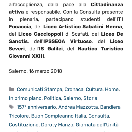
all’accoglienza, dalla pace alla
Cittadinanza
attiva
e responsabile. Con la Consulta presente
in plenaria, partecipano studenti dell’
ITI
Focaccia
, del
Liceo Artistico Sabatini Menna
,
del
Liceo Caccioppoli
di Scafati, del
Liceo De
Sanctis
, dell’
IPSSEOA Virtuoso
, del
Liceo
Severi
, dell’
IS Galilei
, del
Nautico Turistico
Giovanni XXIII
.
Salerno, 16 marzo 2018
Categorie
Comunicati Stampa
,
Cronaca
,
Cultura
,
Home
,
In primo piano
,
Politica
,
Salerno
,
Storia
Tag
157° anniversario
,
Andrea Mazzotta
,
Bandiera
Tricolore
,
Buon Compleanno Italia
,
Consulta
,
Costituzione
,
Doroty Manzo
,
Giornata dell'Unità