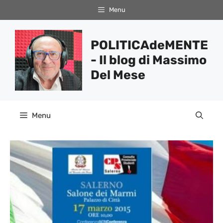
Vai
Menu
al
contenuto
POLITICAdeMENTE
- Il blog di Massimo
Del Mese
Menu