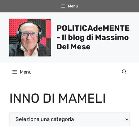
Vai
Menu
al
contenuto
POLITICAdeMENTE
- Il blog di Massimo
Del Mese
Menu
INNO DI MAMELI
Categorie