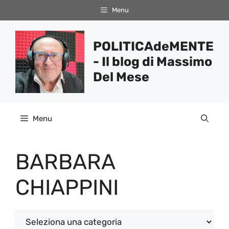
Vai
Menu
al
contenuto
POLITICAdeMENTE
- Il blog di Massimo
Del Mese
Menu
BARBARA
CHIAPPINI
Categorie